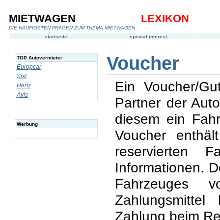
MIETWAGEN
LEXIKON
DIE HÄUFIGSTEN FRAGEN ZUM THEMA MIETWAGEN
startseite
special interest
Voucher
TOP Autovermieter
Europcar
Sixt
Ein Voucher/Gu
Hertz
Avis
Partner der Auto
diesem ein Fah
Werbung
Voucher enthä
reservierten 
Informationen. 
Fahrzeuges v
Zahlungsmittel
Zahlung beim Re