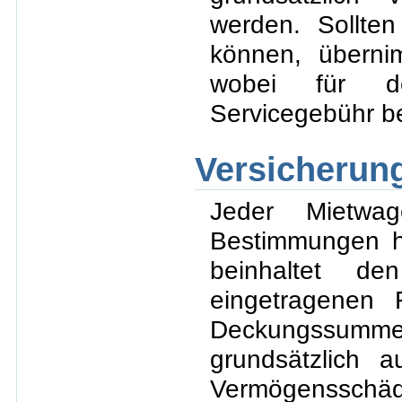
werden. Sollte
können, überni
wobei für de
Servicegebühr b
Versicherun
Jeder Mietwa
Bestimmungen haf
beinhaltet d
eingetragenen 
Deckungssumm
grundsätzlich 
Vermögensschä