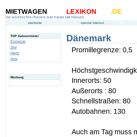
MIETWAGEN
LEXIKON
.DE
DIE HÄUFIGSTEN FRAGEN ZUM THEMA MIETWAGEN
startseite
special interest
Dänemark
TOP Autovermieter
Europcar
Sixt
Promillegrenze: 0,5
Hertz
Avis
Höchstgeschwindigke
Werbung
Innerorts: 50
Außerorts : 80
Schnellstraßen: 80
Autobahnen: 130
Auch am Tag muss mi