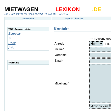
MIETWAGEN
LEXIKON
.DE
DIE HÄUFIGSTEN FRAGEN ZUM THEMA MIETWAGEN
startseite
special interest
Kontakt
TOP Autovermieter
Europcar
Sixt
* = notwendige
Hertz
Anrede
(bitt
Avis
Name*
Vorname
Email*
Werbung
Mitteilung*