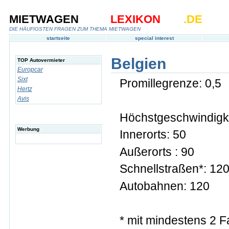
MIETWAGEN
LEXIKON
.DE
DIE HÄUFIGSTEN FRAGEN ZUM THEMA MIETWAGEN
startseite
special interest
Belgien
TOP Autovermieter
Europcar
Sixt
Promillegrenze: 0,5
Hertz
Avis
Höchstgeschwindigke
Werbung
Innerorts: 50
Außerorts : 90
Schnellstraßen*: 12
Autobahnen: 120
* mit mindestens 2 Fa