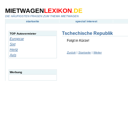
MIETWAGEN
LEXIKON
.DE
DIE HÄUFIGSTEN FRAGEN ZUM THEMA MIETWAGEN
startseite
special interest
Tschechische Republik
TOP Autovermieter
Europcar
Folgt in Kürze!
Sixt
Hertz
Zurück
|
Startseite
|
Weiter
Avis
Werbung