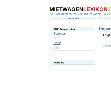
MIETWAGEN
LEXIKON
.
DIE HÄUFIGSTEN FRAGEN ZUM THEMA MIETWAG
startseite
Ungar
TOP Autovermieter
Europcar
Folgt 
Sixt
Hertz
Zurück
Avis
Werbung