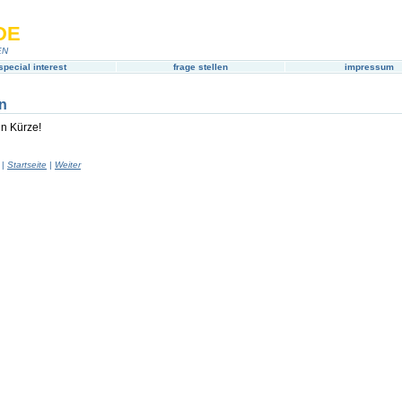
DE
EN
special interest
frage stellen
impressum
n
in Kürze!
|
Startseite
|
Weiter