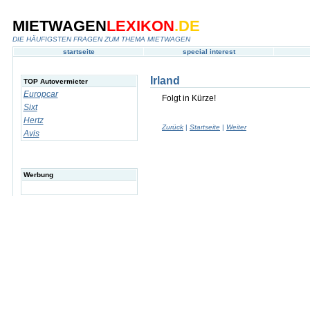
MIETWAGEN
LEXIKON
.DE
DIE HÄUFIGSTEN FRAGEN ZUM THEMA MIETWAGEN
startseite
special interest
Irland
TOP Autovermieter
Europcar
Folgt in Kürze!
Sixt
Hertz
Zurück
|
Startseite
|
Weiter
Avis
Werbung