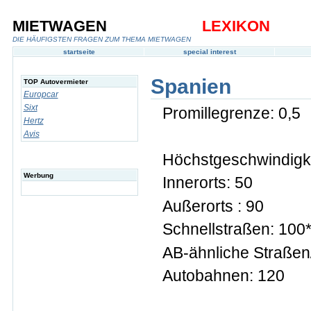
MIETWAGEN
LEXIKON
DIE HÄUFIGSTEN FRAGEN ZUM THEMA MIETWAGEN
startseite
special interest
Spanien
TOP Autovermieter
Europcar
Sixt
Promillegrenze: 0,5
Hertz
Avis
Höchstgeschwindigke
Werbung
Innerorts: 50
Außerorts : 90
Schnellstraßen: 100
AB-ähnliche Straßen
Autobahnen: 120