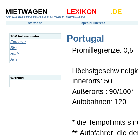
MIETWAGEN
LEXIKON
.DE
DIE HÄUFIGSTEN FRAGEN ZUM THEMA MIETWAGEN
startseite
special interest
Portugal
TOP Autovermieter
Europcar
Sixt
Promillegrenze: 0,5
Hertz
Avis
Höchstgeschwindigke
Werbung
Innerorts: 50
Außerorts : 90/100*
Autobahnen: 120
* die Tempolimits si
** Autofahrer, die 