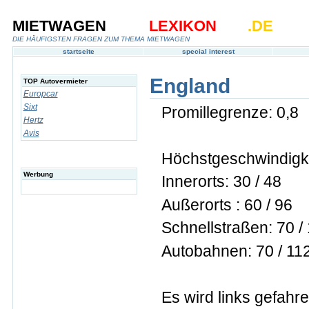
MIETWAGEN
LEXIKON
.DE
DIE HÄUFIGSTEN FRAGEN ZUM THEMA MIETWAGEN
startseite
special interest
England
TOP Autovermieter
Europcar
Sixt
Promillegrenze: 0,8
Hertz
Avis
Höchstgeschwindigke
Werbung
Innerorts: 30 / 48
Außerorts : 60 / 96
Schnellstraßen: 70 /
Autobahnen: 70 / 11
Es wird links gefahre